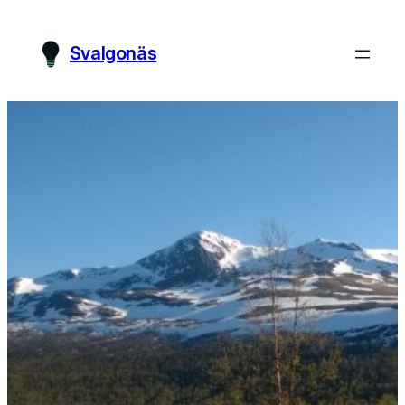
Svalgonäs