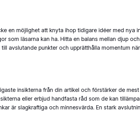
cke en möjlighet att knyta ihop tidigare idéer med nya 
gor som läsarna kan ha. Hitta en balans mellan djup och l
till avslutande punkter och upprätthålla momentum när 
gaste insikterna från din artikel och förstärker de mest
ikterna eller erbjud handfasta råd som de kan tillämpa i
ankar är slagkraftiga och minnesvärda. En stark avslutnin