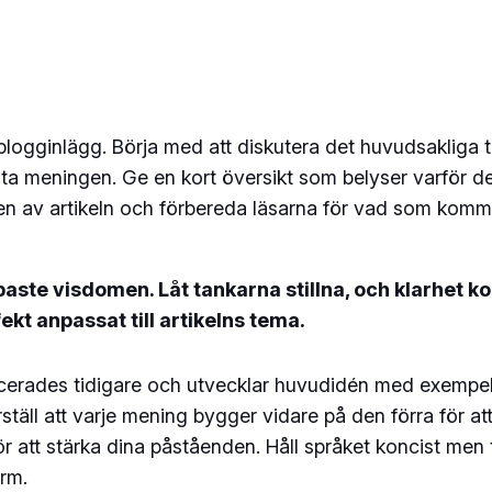
t blogginlägg. Börja med att diskutera det huvudsakliga 
örsta meningen. Ge en kort översikt som belyser varför d
n av artikeln och förbereda läsarna för vad som kommer.
ste visdomen. Låt tankarna stillna, och klarhet kom
ekt anpassat till artikelns tema.
cerades tidigare och utvecklar huvudidén med exempel, 
erställ att varje mening bygger vidare på den förra för
r att stärka dina påståenden. Håll språket koncist men ti
orm.